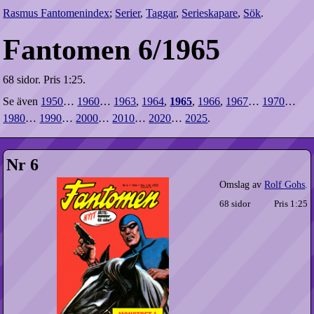
Rasmus Fantomenindex
;
Serier
,
Taggar
,
Serieskapare
,
Sök
.
Fantomen 6/1965
68 sidor.
Pris 1:25.
Se även
1950
…
1960
…
1963
,
1964
,
1965
,
1966
,
1967
…
1970
…
1980
…
1990
…
2000
…
2010
…
2020
…
2025
.
Nr 6
Omslag av
Rolf Gohs
.
68 sidor
Pris 1:25