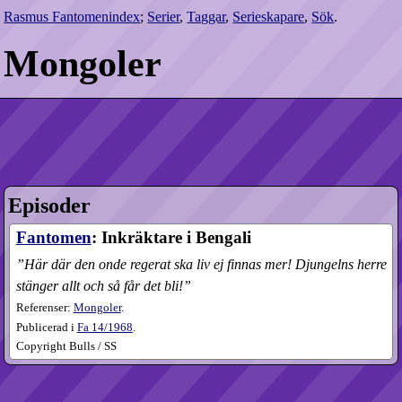
Rasmus Fantomenindex
;
Serier
,
Taggar
,
Serieskapare
,
Sök
.
Mongoler
Episoder
Fantomen
: Inkräktare i Bengali
”Här där den onde regerat ska liv ej finnas mer! Djungelns herre
stänger allt och så får det bli!”
Referenser:
Mongoler
.
Publicerad i
Fa
14​/1968
.
Copyright Bulls / SS