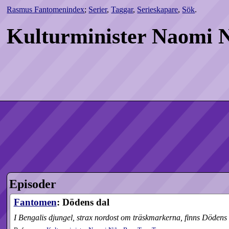
Rasmus Fantomenindex
;
Serier
,
Taggar
,
Serieskapare
,
Sök
.
Kulturminister Naomi N
Episoder
Fantomen
: Dödens dal
I Bengalis djungel, strax nordost om träskmarkerna, finns Dödens