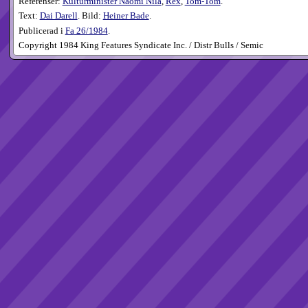
Referenser:
Kulturminister Naomi Nila
,
Rex
,
Tom-Tom
.
Text:
Dai Darell
. Bild:
Heiner Bade
.
Publicerad i
Fa
26​/1984
.
Copyright 1984 King Features Syndicate Inc. / Distr Bulls / Semic