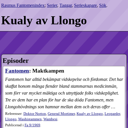
Rasmus Fantomenindex
;
Serier
,
Taggar
,
Serieskapare
,
Sök
.
Kualy av Llongo
Episoder
Fantomen
: Maktkampen
Fantomen har alltid bekämpat vidskepelse och fördomar. Det har
skaffat honom många fiender bland stammarnas medicinmän,
som förr var mycket mäktiga och utnyttjade folks vidskeplighet.
Tre av dem har en plan för hur de ska döda Fantomen, men
Llongohövdnings son hamnar mellan dem och deras offer …
Referenser:
Doktor Norton
,
General Mortimer
,
Kualy av Llongo
,
Leoparder
,
Llongo
,
Mashistammen
,
Wambesi
.
Publicerad i
Fa
9​/1969
.