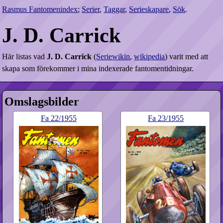
Rasmus Fantomenindex
;
Serier
,
Taggar
,
Serieskapare
,
Sök
.
J. D. Carrick
Här listas vad
J. D. Carrick
(
Seriewikin
,
wikipedia
) varit med att
skapa som förekommer i mina indexerade fantomentidningar.
Omslagsbilder
Fa
22​/1955
Fa
23​/1955