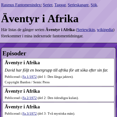
Rasmus Fantomenindex
;
Serier
,
Taggar
,
Serieskapare
,
Sök
.
Äventyr i Afrika
Här listas de gånger serien
Äventyr i Afrika
(
Seriewikin
,
wikipedia
)
förekommer i mina indexerade fantomentidningar.
Episoder
Äventyr i Afrika
David har följt en boergrupp till afrika för att söka efter sin far.
Publicerad i
Fa
1​/1972
(
del 1: Den långa jakten
).
Copyright Bardon / Semic Press
Äventyr i Afrika
Publicerad i
Fa
2​/1972
(
del 2: Den ödesdigra kulan
).
Äventyr i Afrika
Publicerad i
Fa
3​/1972
(
del 3: Två mystiska män
).